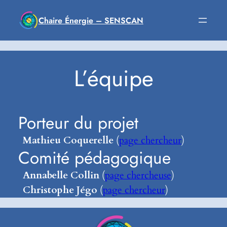
Aller
Chaire Énergie – SENSCAN
au
contenu
L’équipe
Porteur du projet
Mathieu Coquerelle
(
page chercheur
)
Comité pédagogique
Annabelle Collin
(
page chercheuse
)
Christophe Jégo
(
page chercheur
)